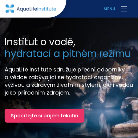
MENU
Institut o vodě,
hydrataci a pitném režimu
AquaLife Institute sdružuje přední odborníky
a vědce zabývající se hydratací organizmu,
výživou a zdravým životním stylem, ale i vodou
jako přírodním zdrojem.
Spočítejte si příjem tekutin