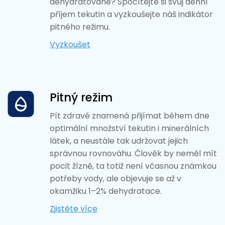
dehydratované? Spočítejte si svůj denní
příjem tekutin a vyzkoušejte náš indikátor
pitného režimu.
Vyzkoušet
Pitný režim
Pít zdravě znamená přijímat během dne
optimální množství tekutin i minerálních
látek, a neustále tak udržovat jejich
správnou rovnováhu. Člověk by neměl mít
pocit žízně, ta totiž není včasnou známkou
potřeby vody, ale objevuje se až v
okamžiku 1–2% dehydratace.
Zjistěte více