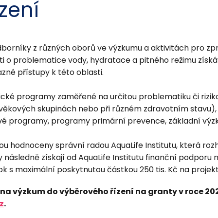
zení
odborníky z různých oborů ve výzkumu a aktivitách pro zp
ti o problematice vody, hydratace a pitného režimu získá
né přístupy k této oblasti.
ické programy zaměřené na určitou problematiku či rizi
 věkových skupinách nebo při různém zdravotním stavu), a
vé programy, programy primární prevence, základní výz
ou hodnoceny správní radou AquaLife Institutu, která ro
 následně získají od AquaLife Institutu finanční podporu
k s maximální poskytnutou částkou 250 tis. Kč na projekt
a výzkum do výběrového řízení na granty v roce 2026 
z
.