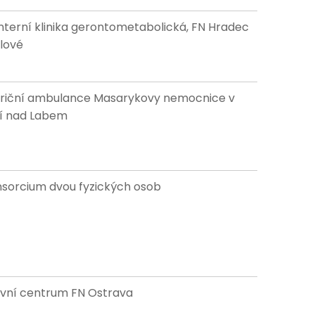
. Interní klinika gerontometabolická, FN Hradec
lové
riční ambulance Masarykovy nemocnice v
í nad Labem
sorcium dvou fyzických osob
vní centrum FN Ostrava