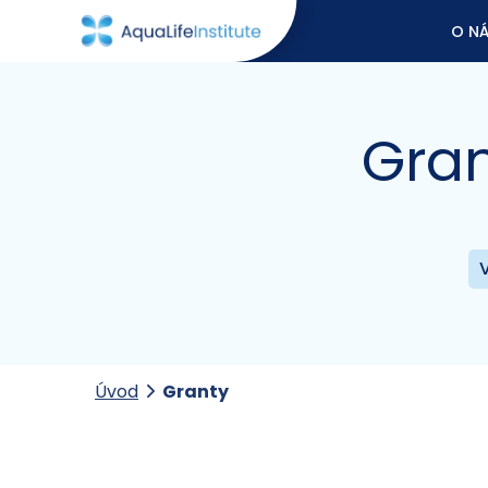
O N
Gran
Úvod
Granty