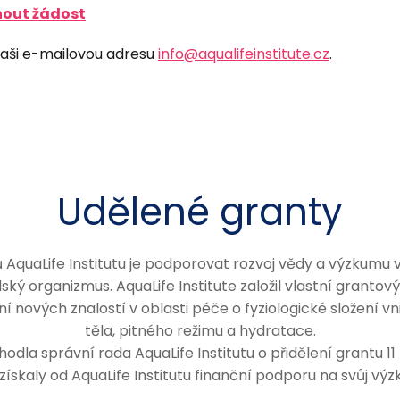
out žádost
naši e-mailovou adresu
info@aqualifeinstitute.cz
.
Udělené granty
 AquaLife Institutu je podporovat rozvoj vědy a výzkumu v
lidský organizmus. AquaLife Institute založil vlastní granto
ní nových znalostí v oblasti péče o fyziologické složení vn
těla, pitného režimu a hydratace.
odla správní rada AquaLife Institutu o přidělení grantu 1
získaly od AquaLife Institutu finanční podporu na svůj vý