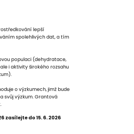
rostředkování lepší
váním spolehlivých dat, a tím
kovou populaci (dehydratace,
le i aktivity širokého rozsahu
kum).
zhoduje o výzkumech, jimž bude
 na svůj výzkum. Grantová
.
zasílejte do 15. 6. 2026