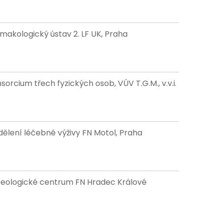
makologický ústav 2. LF UK, Praha
sorcium třech fyzických osob, VÚV T.G.M., v.v.i.
ělení léčebné výživy FN Motol, Praha
eologické centrum FN Hradec Králové