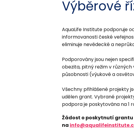
Výběrové ří
AquaLife Institute podporuje 
informovanosti české veřejnos
eliminuje nevědecké a neprůkaz
Podporovány jsou nejen specif
obezita, pitný režim v různých
působnosti (výukové a osvěto
Všechny přihlášené projekty js
udělen grant. Vybrané projekty
podpora je poskytována na 1 ro
Žádost o poskytnutí grantu n
na
info@aqualifeinstitute.c