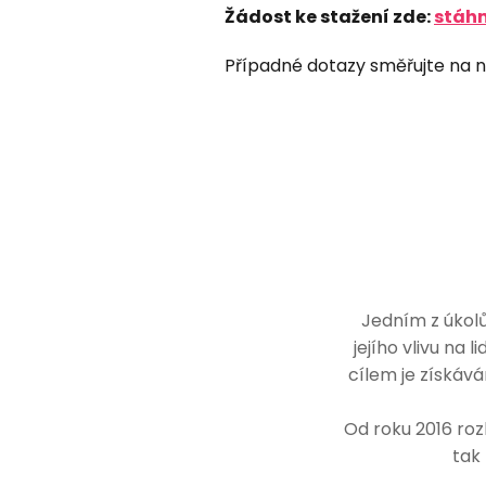
Žádost ke stažení zde:
stáhn
Případné dotazy směřujte na 
Jedním z úkolů
jejího vlivu na 
cílem je získává
Od roku 2016 rozh
tak 