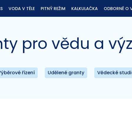
ÁS
VODA V TĚLE
PITNÝ REŽIM
KALKULAČKA
ODBORNĚ O 
ty pro vědu a v
Výběrové řízení
Udělené granty
Vědecké studi