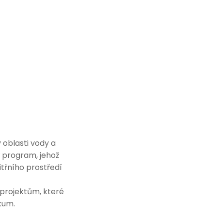
 oblasti vody a
vý program, jehož
itřního prostředí
1 projektům, které
zkum.